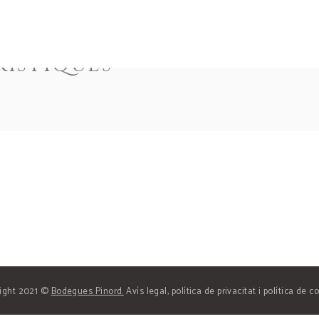
OM
COM TREBALLEM
RÍSTIQUES
ELS VINS
R+D+I
de vins + visita
s
Visita al celle
ight 2021 ©
Bodegues Pinord.
Avís legal, política de privacitat i política de c